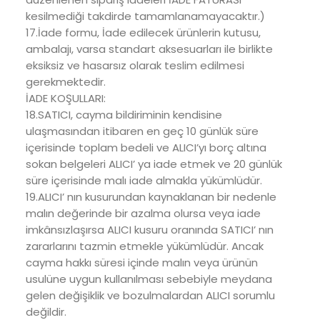
kesilmediği takdirde tamamlanamayacaktır.)
17.İade formu, İade edilecek ürünlerin kutusu,
ambalajı, varsa standart aksesuarları ile birlikte
eksiksiz ve hasarsız olarak teslim edilmesi
gerekmektedir.
İADE KOŞULLARI:
18.SATICI, cayma bildiriminin kendisine
ulaşmasından itibaren en geç 10 günlük süre
içerisinde toplam bedeli ve ALICI’yı borç altına
sokan belgeleri ALICI’ ya iade etmek ve 20 günlük
süre içerisinde malı iade almakla yükümlüdür.
19.ALICI’ nın kusurundan kaynaklanan bir nedenle
malın değerinde bir azalma olursa veya iade
imkânsızlaşırsa ALICI kusuru oranında SATICI’ nın
zararlarını tazmin etmekle yükümlüdür. Ancak
cayma hakkı süresi içinde malın veya ürünün
usulüne uygun kullanılması sebebiyle meydana
gelen değişiklik ve bozulmalardan ALICI sorumlu
değildir.