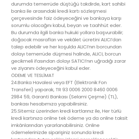
durumda temerrüde düştüğü takdirde, kart sahibi
banka ile arasındaki kredi kartı sözleşmesi
çerçevesinde faiz ödeyeceğini ve bankaya karşı
sorumlu olacağını kabul, beyan ve taahhüt eder.
Bu durumda ilgili banka hukuki yollara başvurabilir;
doğacak masrafları ve vekâlet ücretini ALICI’dan
talep edebilir ve her koşulda ALICI’nın borcundan
dolayı temerrüde düşmesi halinde, ALICI, borcun
gecikmeli ifasından dolayı SATICI’nın uğradığı zarar
ve ziyanını ödeyeceğini kabul eder.
ÖDEME VE TESLİMAT
24.Banka Havalesi veya EFT (Elektronik Fon
Transferi) yaparak, TR 93 0006 2000 8460 0006
2984 59, Garanti Bankası (Selami Çeşme) (TL),
bankası hesabımıza yapabilirsiniz.
25.Sitemiz üzerinden kredi kartlarınız ile, Her türlü
kredi kartınıza online tek ödeme ya da online taksit
imkânlarından yararlanabilirsiniz. Online
ödemelerinizde siparişiniz sonunda kredi