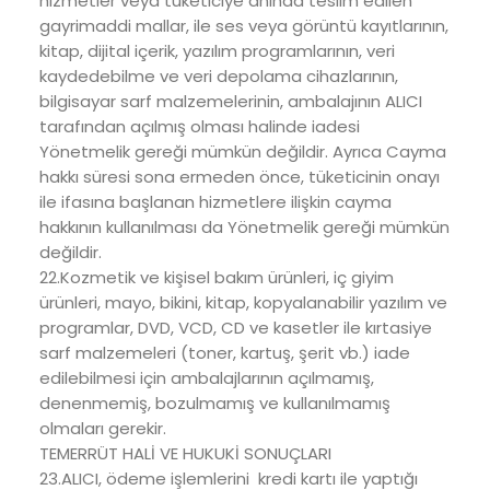
hizmetler veya tüketiciye anında teslim edilen
gayrimaddi mallar, ile ses veya görüntü kayıtlarının,
kitap, dijital içerik, yazılım programlarının, veri
kaydedebilme ve veri depolama cihazlarının,
bilgisayar sarf malzemelerinin, ambalajının ALICI
tarafından açılmış olması halinde iadesi
Yönetmelik gereği mümkün değildir. Ayrıca Cayma
hakkı süresi sona ermeden önce, tüketicinin onayı
ile ifasına başlanan hizmetlere ilişkin cayma
hakkının kullanılması da Yönetmelik gereği mümkün
değildir.
22.Kozmetik ve kişisel bakım ürünleri, iç giyim
ürünleri, mayo, bikini, kitap, kopyalanabilir yazılım ve
programlar, DVD, VCD, CD ve kasetler ile kırtasiye
sarf malzemeleri (toner, kartuş, şerit vb.) iade
edilebilmesi için ambalajlarının açılmamış,
denenmemiş, bozulmamış ve kullanılmamış
olmaları gerekir.
TEMERRÜT HALİ VE HUKUKİ SONUÇLARI
23.ALICI, ödeme işlemlerini kredi kartı ile yaptığı