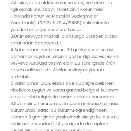
2.Alıcılar, satın aldıkları ürünün satış ve teslimi ile
ilgili olarak 6502 sayılı Tüketicinin Korunması
Hakkında Kanun ve Mesafeli Sözleşmeler
Yönetmeliği (RG:27.11.2014/29188) hükümleri ile
yürürlükteki diğer yasalara tabidir.
3.Ürün sevkiyat masrafı olan kargo ücretleri alıcılar
tarafından ödenecektir.
4.Satın alınan her bir ürün, 30 günlük yasal süreyi
aşmamak kaydı ile alıcının gösterdiği adresteki kişi
ve/veya kuruluşa teslim edilir. Bu süre içinde ürün
teslim edilmez ise, Alıcılar sözleşmeyi sona
erdirebilir.
5.Satın alınan ürün, eksiksiz ve siparişte belirtilen
niteliklere uygun ve varsa garanti belgesi, kullanım
klavuzu gibi belgelerle teslim edilmek zorundadır.
6.Satın alınan ürünün satılmasının imkansızlaşması
durumunda, satıcı bu durumu öğrendiğinden
itibaren 3 gün içinde yazılı olarak alıcıya bu durumu
bildirmek zorundadır. 14 gün içinde de toplam
bedel Alıcı’ya iade edilmek zorundadır.