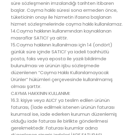
süre sözleşmenin imzalandığı tarihten itibaren
başlar. Cayma hakkı süresi sona ermeden önce,
tüketicinin onayı ile hizmetin ifasına başlanan
hizmet sözleşmelerinde cayma hakkı kullanılamaz.
14.Cayma hakkının kullanımından kaynaklanan
masraflar SATICI’ ya aittir.
15.Cayma hakkının kullanılması için 14 (ondört)
günlük süre içinde SATICI’ ya iadeli taahhütlü
posta, faks veya eposta ile yazılı bildirimde
bulunulması ve ürünün işbu sözleşmede
düzenlenen “Cayma Hakkı Kullanılamayacak
Ürünler” hükümleri çerçevesinde kullanılmamış
olması şarttır.
CAYMA HAKKININ KULLANIMI:
16.3. kişiye veya ALICI’ ya teslim edilen ürünün
faturası, (İade edilmek istenen ürünün faturası
kurumsal ise, iade ederken kurumun düzenlemiş
olduğu iade faturası ile birlikte gönderilmesi
gerekmektedir. Faturası kurumlar adına
düzenlenen sipariş iadeleri İADE FATURASI