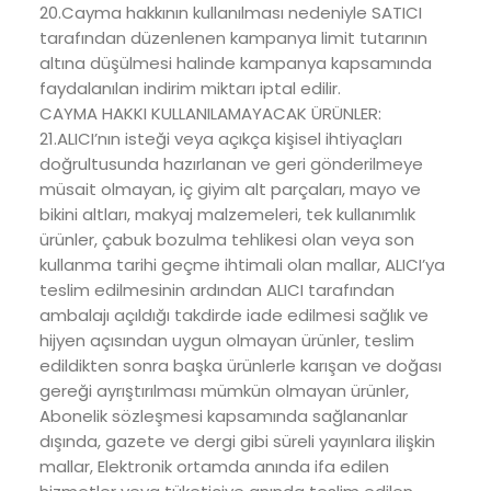
20.Cayma hakkının kullanılması nedeniyle SATICI
tarafından düzenlenen kampanya limit tutarının
altına düşülmesi halinde kampanya kapsamında
faydalanılan indirim miktarı iptal edilir.
CAYMA HAKKI KULLANILAMAYACAK ÜRÜNLER:
21.ALICI’nın isteği veya açıkça kişisel ihtiyaçları
doğrultusunda hazırlanan ve geri gönderilmeye
müsait olmayan, iç giyim alt parçaları, mayo ve
bikini altları, makyaj malzemeleri, tek kullanımlık
ürünler, çabuk bozulma tehlikesi olan veya son
kullanma tarihi geçme ihtimali olan mallar, ALICI’ya
teslim edilmesinin ardından ALICI tarafından
ambalajı açıldığı takdirde iade edilmesi sağlık ve
hijyen açısından uygun olmayan ürünler, teslim
edildikten sonra başka ürünlerle karışan ve doğası
gereği ayrıştırılması mümkün olmayan ürünler,
Abonelik sözleşmesi kapsamında sağlananlar
dışında, gazete ve dergi gibi süreli yayınlara ilişkin
mallar, Elektronik ortamda anında ifa edilen