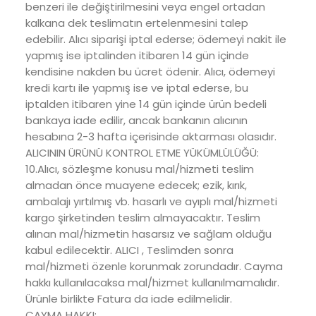
benzeri ile değiştirilmesini veya engel ortadan
kalkana dek teslimatın ertelenmesini talep
edebilir. Alıcı siparişi iptal ederse; ödemeyi nakit ile
yapmış ise iptalinden itibaren 14 gün içinde
kendisine nakden bu ücret ödenir. Alıcı, ödemeyi
kredi kartı ile yapmış ise ve iptal ederse, bu
iptalden itibaren yine 14 gün içinde ürün bedeli
bankaya iade edilir, ancak bankanın alıcının
hesabına 2-3 hafta içerisinde aktarması olasıdır.
ALICININ ÜRÜNÜ KONTROL ETME YÜKÜMLÜLÜĞÜ:
10.Alıcı, sözleşme konusu mal/hizmeti teslim
almadan önce muayene edecek; ezik, kırık,
ambalajı yırtılmış vb. hasarlı ve ayıplı mal/hizmeti
kargo şirketinden teslim almayacaktır. Teslim
alınan mal/hizmetin hasarsız ve sağlam olduğu
kabul edilecektir. ALICI , Teslimden sonra
mal/hizmeti özenle korunmak zorundadır. Cayma
hakkı kullanılacaksa mal/hizmet kullanılmamalıdır.
Ürünle birlikte Fatura da iade edilmelidir.
CAYMA HAKKI: