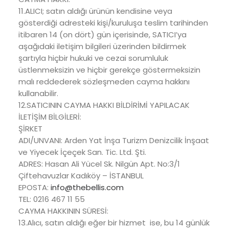
11.ALICI; satın aldığı ürünün kendisine veya
gösterdiği adresteki kişi/kuruluşa teslim tarihinden
itibaren 14 (on dört) gün içerisinde, SATICI’ya
aşağıdaki iletişim bilgileri üzerinden bildirmek
şartıyla hiçbir hukuki ve cezai sorumluluk
üstlenmeksizin ve hiçbir gerekçe göstermeksizin
malı reddederek sözleşmeden cayma hakkını
kullanabilir.
12.SATICININ CAYMA HAKKI BİLDİRİMİ YAPILACAK
İLETİŞİM BİLGİLERİ:
ŞİRKET
ADI/UNVANI: Arden Yat İnşa Turizm Denizcilik İnşaat
ve Yiyecek İçeçek San. Tic. Ltd. Şti.
ADRES: Hasan Ali Yücel Sk. Nilgün Apt. No:3/1
Çiftehavuzlar Kadıköy – İSTANBUL
EPOSTA:
info@thebellis.com
TEL: 0216 467 11 55
CAYMA HAKKININ SÜRESİ:
13.Alıcı, satın aldığı eğer bir hizmet ise, bu 14 günlük