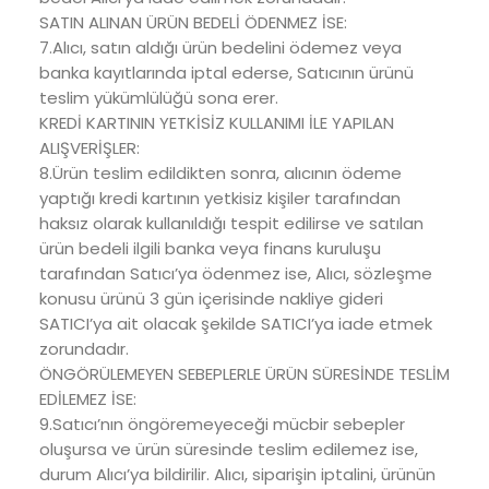
SATIN ALINAN ÜRÜN BEDELİ ÖDENMEZ İSE:
7.Alıcı, satın aldığı ürün bedelini ödemez veya
banka kayıtlarında iptal ederse, Satıcının ürünü
teslim yükümlülüğü sona erer.
KREDİ KARTININ YETKİSİZ KULLANIMI İLE YAPILAN
ALIŞVERİŞLER:
8.Ürün teslim edildikten sonra, alıcının ödeme
yaptığı kredi kartının yetkisiz kişiler tarafından
haksız olarak kullanıldığı tespit edilirse ve satılan
ürün bedeli ilgili banka veya finans kuruluşu
tarafından Satıcı’ya ödenmez ise, Alıcı, sözleşme
konusu ürünü 3 gün içerisinde nakliye gideri
SATICI’ya ait olacak şekilde SATICI’ya iade etmek
zorundadır.
ÖNGÖRÜLEMEYEN SEBEPLERLE ÜRÜN SÜRESİNDE TESLİM
EDİLEMEZ İSE:
9.Satıcı’nın öngöremeyeceği mücbir sebepler
oluşursa ve ürün süresinde teslim edilemez ise,
durum Alıcı’ya bildirilir. Alıcı, siparişin iptalini, ürünün